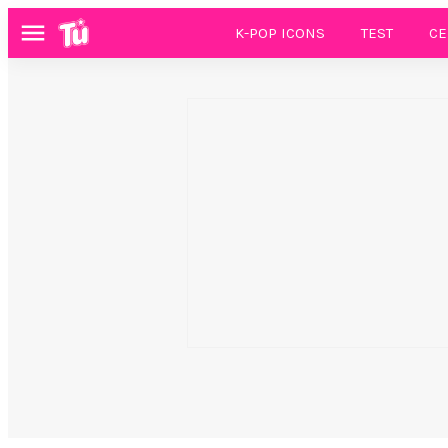
K-POP ICONS
TEST
CE
Menú