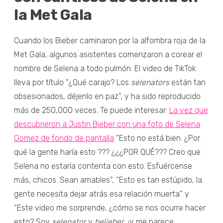
la Met Gala
Cuando los Bieber caminaron por la alfombra roja de la
Met Gala, algunos asistentes comenzaron a corear el
nombre de Selena a todo pulmón. El video de TikTok
lleva por título “¿Qué carajo? Los
selenators
están tan
obsesionados, déjenlo en paz”, y ha sido reproducido
más de 250,000 veces. Te puede interesar:
La vez que
descubrieron a Justin Bieber con una foto de Selena
Gomez de fondo de pantalla
“Esto no está bien. ¿Por
qué la gente haría esto ??? ¿¿¿POR QUÉ??? Creo que
Selena no estaría contenta con esto. Esfuércense
más, chicos. Sean amables”, “Esto es tan estúpido, la
gente necesita dejar atrás esa relación muerta” y
“Este video me sorprende, ¿cómo se nos ocurre hacer
esto? Soy
selenator
y
belieber
, ¡y me parece