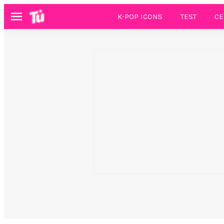
K-POP ICONS
TEST
CE
Menú