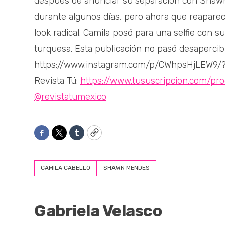
después de anunciar su separación con Shawn,
durante algunos días, pero ahora que reaparec
look radical. Camila posó para una selfie con s
turquesa. Esta publicación no pasó desapercib
https://www.instagram.com/p/CWhpsHjLEW9/
Revista Tú:
https://www.tususcripcion.com/pro
@revistatumexico
Facebook
Twitter
Tumblr
Copy
CAMILA CABELLO
SHAWN MENDES
Gabriela Velasco