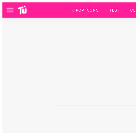
K-POP ICONS
TEST
CE
Menú