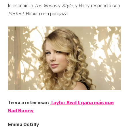
le escribió In
The Woods
y
Style
, y Harry respondió con
Perfect
. Hacían una parejaza.
Te va a interesar:
Taylor Swift gana más que
Bad Bunny
Emma Ostilly