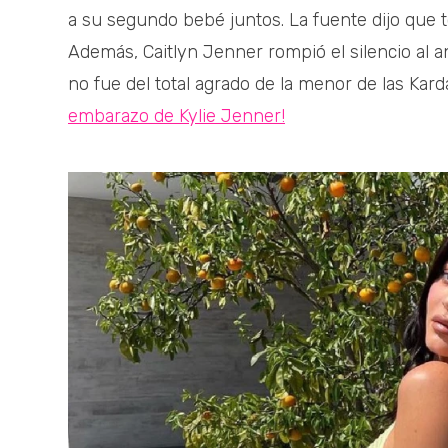
a su segundo bebé juntos. La fuente dijo que tod
Además, Caitlyn Jenner rompió el silencio al 
no fue del total agrado de la menor de las Kard
embarazo de Kylie Jenner!