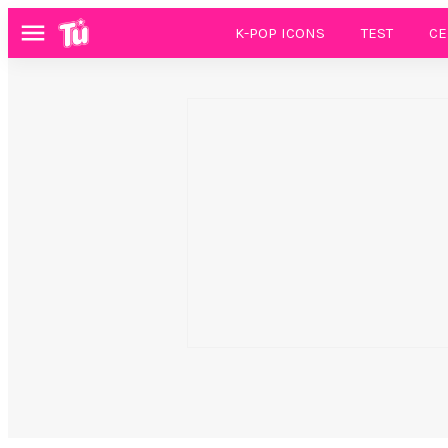
K-POP ICONS
TEST
CE
Menú