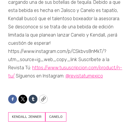
cargando una de sus botellas de tequila. Debido a que
esta bebida es hecha en Jalisco y Canelo es tapatío,
Kendall buscó que el talentoso boxeador la asesorara.
Se desconoce si se trata de una bebida de edición
limitada la que planean lanzar Canelo y Kendall, ¡será
cuestión de esperar!
https://www.instagram.com/p/CSkbvs8nMkT/?
utm_source=ig_web_copy_link Suscríbete a la
Revista Tú:
https://www.tususcripcion.com/product/n-
tu/
Síguenos en Instagram:
@revistatumexico
Facebook
Twitter
Tumblr
Copy
KENDALL JENNER
CANELO