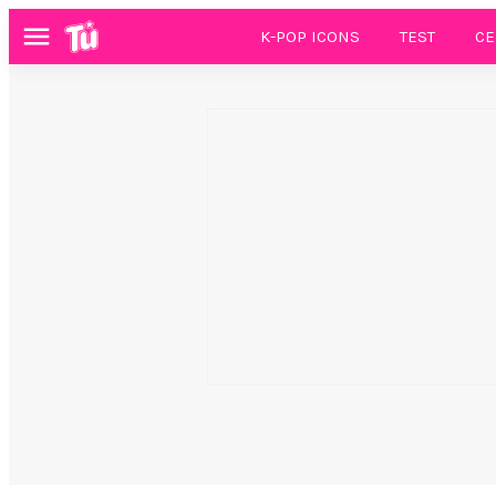
K-POP ICONS
TEST
CE
Menú