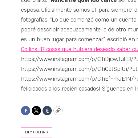
cuello alto. “
Nunca he querido tanto
ser ese 
esposa. Oficialmente somos el ‘para siempre’ de
fotografías. “Lo que comenzó como un cuento 
podré describir adecuadamente lo de otro mun
es un buen lugar para comenzar”, escribió en 
Collins: 17 cosas que hubiera deseado saber c
https://www.instagram.com/p/CTiDjcwJuEB/
https://www.instagram.com/p/CTiCdtSplUi/
https://www.instagram.com/p/CTiEfFmJE1N/
felicidades a los recién casados! Síguenos en 
Facebook
Twitter
Tumblr
Copy
LILY COLLINS