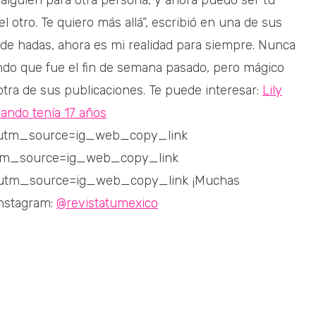
alguien para otra persona, y ahora puedo ser tu
l otro. Te quiero más allá”, escribió en una de sus
de hadas, ahora es mi realidad para siempre. Nunca
do que fue el fin de semana pasado, pero mágico
otra de sus publicaciones. Te puede interesar:
Lily
uando tenía 17 años
?utm_source=ig_web_copy_link
?utm_source=ig_web_copy_link
?utm_source=ig_web_copy_link ¡Muchas
Instagram:
@revistatumexico