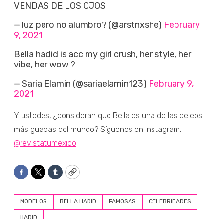
VENDAS DE LOS OJOS
— luz pero no alumbro? (@arstnxshe)
February
9, 2021
Bella hadid is acc my girl crush, her style, her
vibe, her wow ?
— Saria Elamin (@sariaelamin123)
February 9,
2021
Y ustedes, ¿consideran que Bella es una de las celebs
más guapas del mundo? Síguenos en Instagram:
@revistatumexico
Facebook
Twitter
Tumblr
Copy
MODELOS
BELLA HADID
FAMOSAS
CELEBRIDADES
HADID