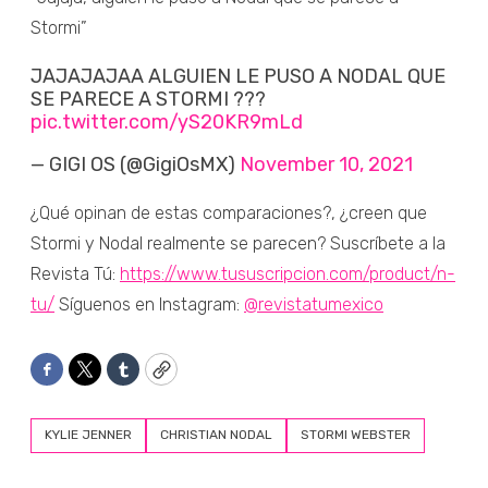
Stormi”
JAJAJAJAA ALGUIEN LE PUSO A NODAL QUE
SE PARECE A STORMI ???
pic.twitter.com/yS20KR9mLd
— GIGI OS (@GigiOsMX)
November 10, 2021
¿Qué opinan de estas comparaciones?, ¿creen que
Stormi y Nodal realmente se parecen? Suscríbete a la
Revista Tú:
https://www.tususcripcion.com/product/n-
tu/
Síguenos en Instagram:
@revistatumexico
Facebook
Twitter
Tumblr
Copy
KYLIE JENNER
CHRISTIAN NODAL
STORMI WEBSTER