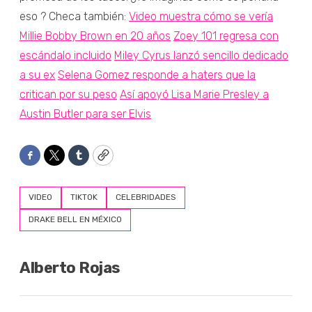
eso ? Checa también:
Video muestra cómo se vería
Millie Bobby Brown en 20 años
Zoey 101 regresa con
escándalo incluido
Miley Cyrus lanzó sencillo dedicado
a su ex
Selena Gomez responde a haters que la
critican por su peso
Así apoyó Lisa Marie Presley a
Austin Butler para ser Elvis
Facebook
Twitter
Tumblr
Copy
VIDEO
TIKTOK
CELEBRIDADES
DRAKE BELL EN MÉXICO
Alberto Rojas