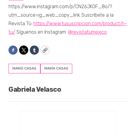
https://www.instagram.com/p/CN26JKOF_8o/?
utm_source=ig_web_copy_link Suscríbete a la
Revista Tú:
https://www.tususcripcion.com/product/n-
tu/
Síguenos en Instagram:
@revistatumexico
Facebook
Twitter
Tumblr
Copy
MARIO CASAS
MARÍA CASAS
Gabriela Velasco