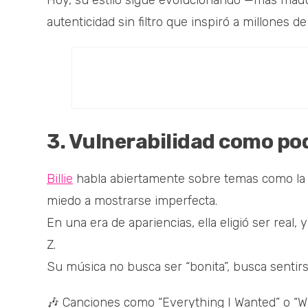
Hoy, su estilo sigue evolucionando —más mad
autenticidad sin filtro que inspiró a millones d
3. Vulnerabilidad como po
Billie
habla abiertamente sobre temas como la an
miedo a mostrarse imperfecta.
En una era de apariencias, ella eligió ser real
Z.
Su música no busca ser “bonita”, busca sentir
🎶 Canciones como “Everything I Wanted” o “Wh