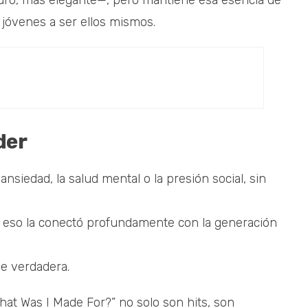
uro, más elegante—, pero mantiene esa esencia de
e jóvenes a ser ellos mismos.
der
siedad, la salud mental o la presión social, sin
, y eso la conectó profundamente con la generación
se verdadera.
at Was I Made For?” no solo son hits, son