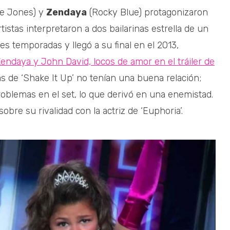
e Jones) y
Zendaya
(Rocky Blue) protagonizaron
rtistas interpretaron a dos bailarinas estrella de un
es temporadas y llegó a su final en el 2013,
endaya y John David, locos de amor en el tráiler de
s de ‘Shake It Up’ no tenían una buena relación;
blemas en el set, lo que derivó en una enemistad.
obre su rivalidad con la actriz de ‘Euphoria’.