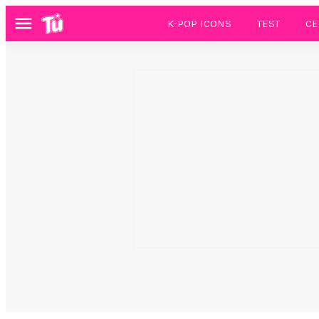
K-POP ICONS
TEST
CE
Menú