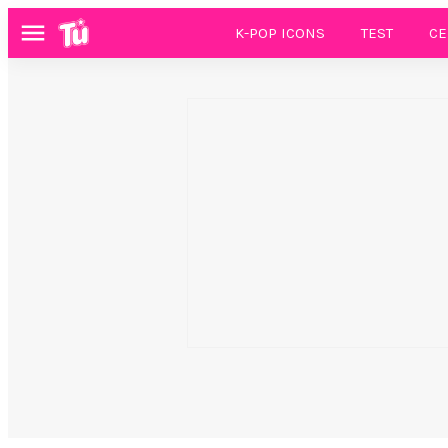
K-POP ICONS
TEST
CE
Menú