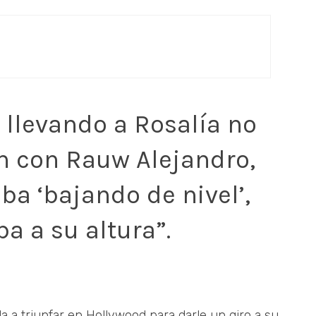
 llevando a Rosalía no
ón con Rauw Alejandro,
ba ‘bajando de nivel’,
a a su altura”.
a a triunfar en Hollywood para darle un giro a su