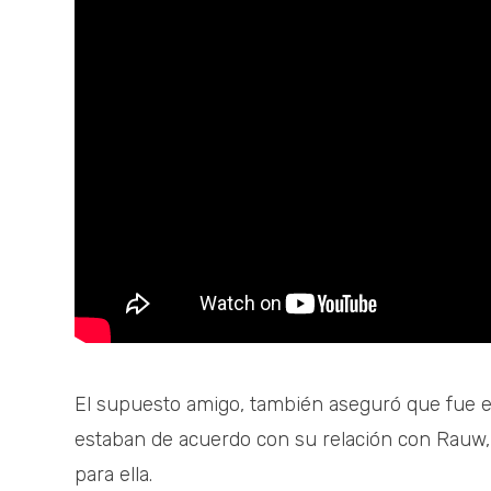
El supuesto amigo, también aseguró que fue e
estaban de acuerdo con su relación con Rauw, 
para ella.