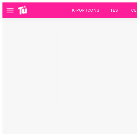
K-POP ICONS
TEST
CE
Menú