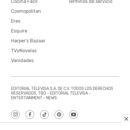
Cocina Fácil
Términos de servicio
Cosmopolitan
Eres
Esquire
Harper’s Bazaar
TVyNovelas
Vanidades
EDITORIAL TELEVISA S.A. DE C.V. TODOS LOS DERECHOS
RESERVADOS. TBG - EDITORIAL TELEVISA -
ENTERTAINMENT - NEWS
instagram
facebook
tiktok
pinterest
youtube