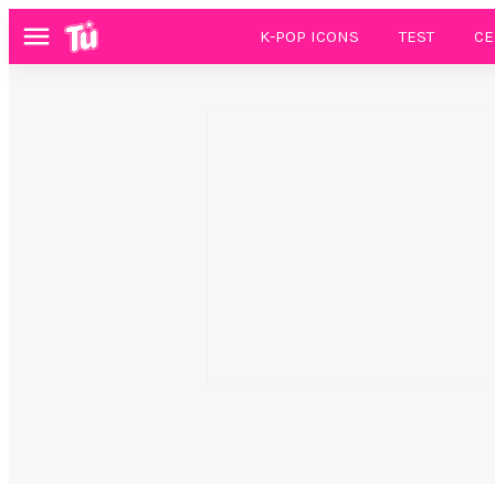
K-POP ICONS
TEST
CE
Menú