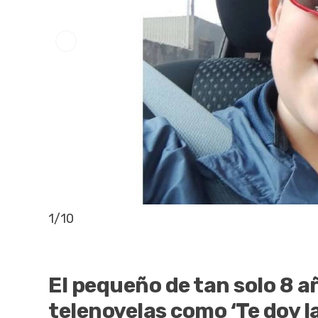
1
/
10
El pequeño de tan solo 8 a
telenovelas como ‘Te doy l