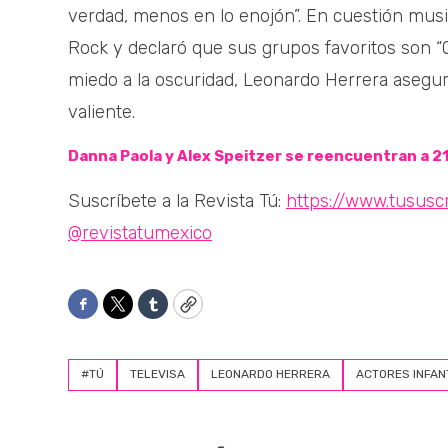
verdad, menos en lo enojón”. En cuestión musi
Rock y declaró que sus grupos favoritos son “
miedo a la oscuridad, Leonardo Herrera asegur
valiente.
Danna Paola y Alex Speitzer se reencuentran a 21
Suscríbete a la Revista Tú:
https://www.tususc
@revistatumexico
Facebook
Twitter
Tumblr
Copy
#TÚ
TELEVISA
LEONARDO HERRERA
ACTORES INFAN