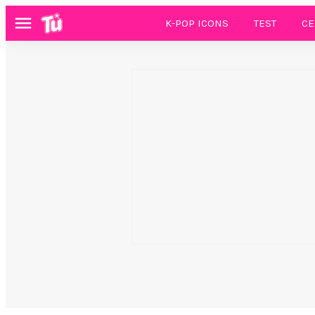
K-POP ICONS
TEST
CE
Menú