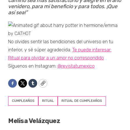
camino sea más satisfactorio y alegre en el año
venidero, para mi beneficio y para todos. ¡Que
así sea!”
No olvides sentir las bendiciones del universo en tu
interior, y sé súper agradecida.
Te puede interesar:
Ritual para olvidar a un amor no correspondido
Síguenos en Instagram:
@revistatumexico
Facebook
Twitter
Tumblr
Copy
CUMPLEAÑOS
RITUAL
RITUAL DE CUMPLEAÑOS
Melisa Velázquez