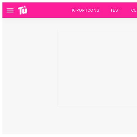
K-POP ICONS
TEST
CE
Menú