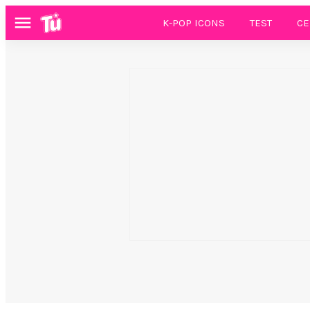
K-POP ICONS
TEST
CE
Menú