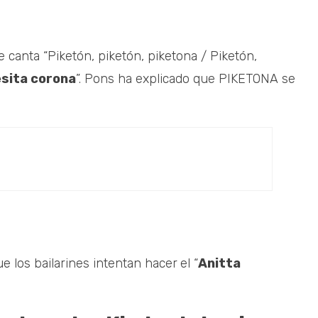
canta “Piketón, piketón, piketona / Piketón,
esita corona
”. Pons ha explicado que PIKETONA se
ue los bailarines intentan hacer
el “
Anitta