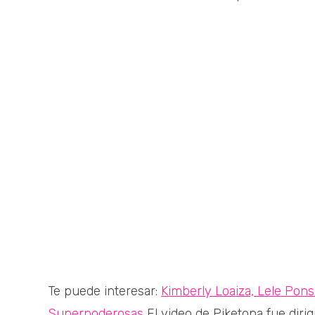
Te puede interesar:
Kimberly Loaiza, Lele Pons
Superpoderosas
El video de Piketona fue diri