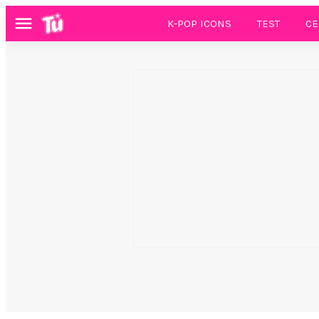
K-POP ICONS
TEST
CE
Menú