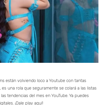
ons están volviendo loco a Youtube con tantas
’, es una rola que seguramente se colará a las listas
 las tendencias del mes en YouTube. Ya puedes
itales. ¡Dale play aquí!