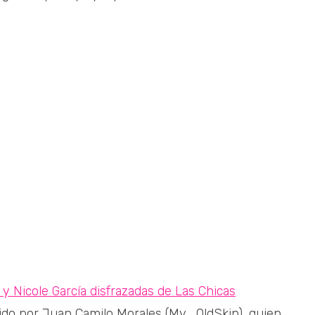
 y Nicole García disfrazadas de Las Chicas
gido por Juan Camilo Morales (My_OldSkin), quien