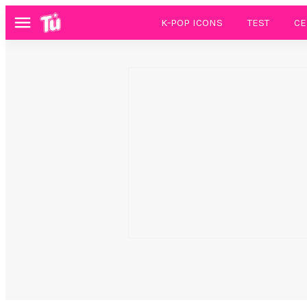
K-POP ICONS
TEST
CE
Menú