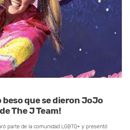
o beso que se dieron JoJo
 de The J Team!
aró parte de la comunidad LGBTQ+ y presentó