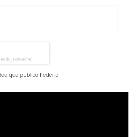
(@eddy_skabeche)
ideo que publicó Federic