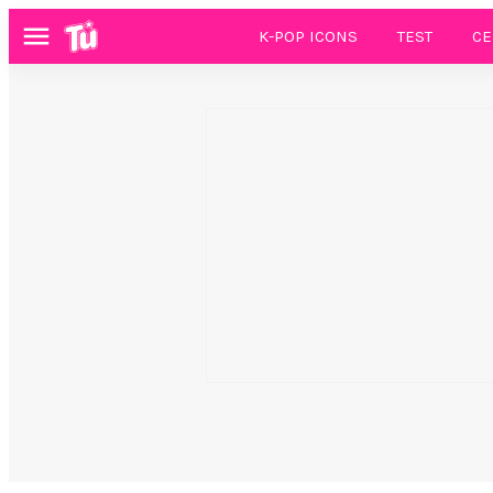
K-POP ICONS
TEST
CE
Menú