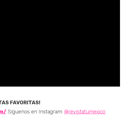
TAS FAVORITAS!
om/
Síguenos en Instagram:
@revistatumexico