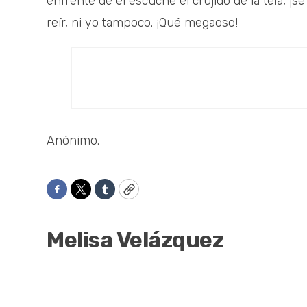
enfrente de él escuché el crujido de la tela, ¡s
reír, ni yo tampoco. ¡Qué megaoso!
Anónimo.
Facebook
Twitter
Tumblr
Copy
Melisa Velázquez