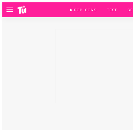
K-POP ICONS
TEST
CE
Menú