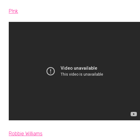
P!nk
Robbie Williams