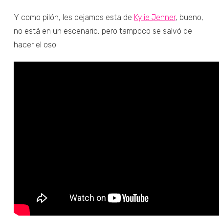
Y como pilón, les dejamos esta de
Kylie Jenner
, bueno,
no está en un escenario, pero tampoco se salvó de
hacer el oso