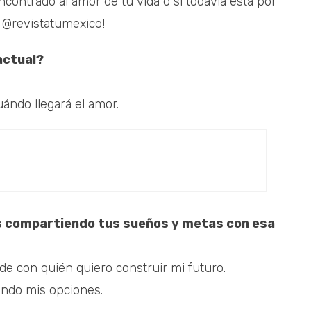
contrado al amor de tu vida o si todavía está por
n @revistatumexico!
actual?
ndo llegará el amor.
as compartiendo tus sueños y metas con esa
 de con quién quiero construir mi futuro.
ando mis opciones.