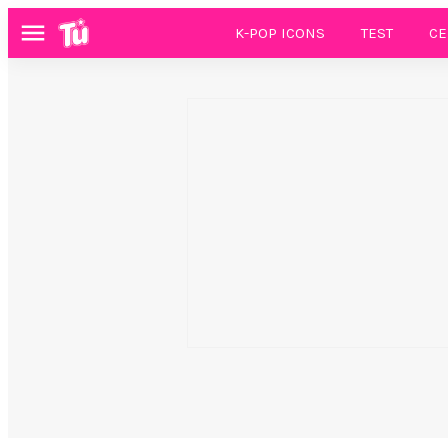
K-POP ICONS
TEST
CE
Menú