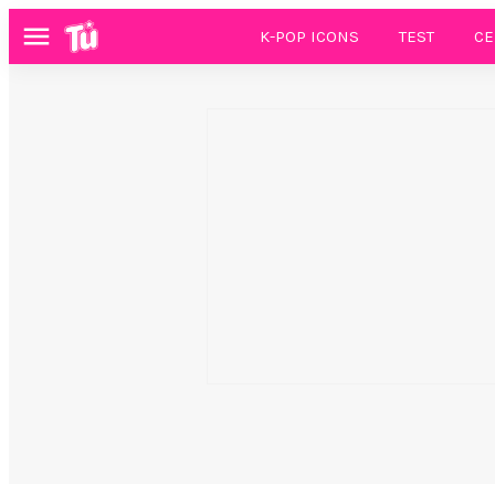
K-POP ICONS
TEST
CE
Menú