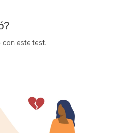
ó?
 con este test.