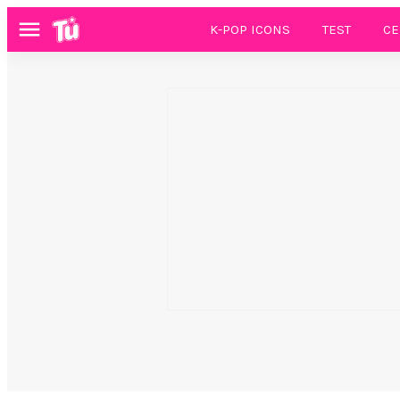
K-POP ICONS
TEST
CE
Menú