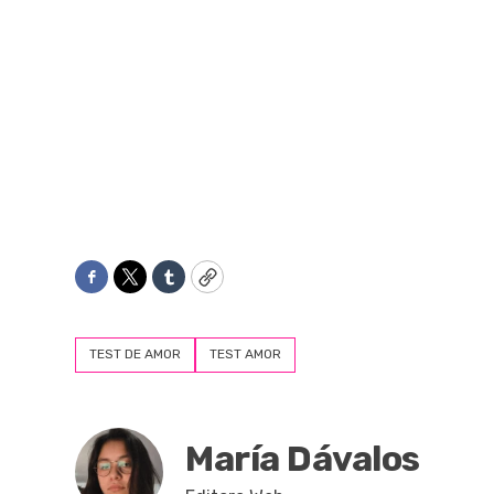
Facebook
Twitter
Tumblr
Copy
TEST DE AMOR
TEST AMOR
María Dávalos