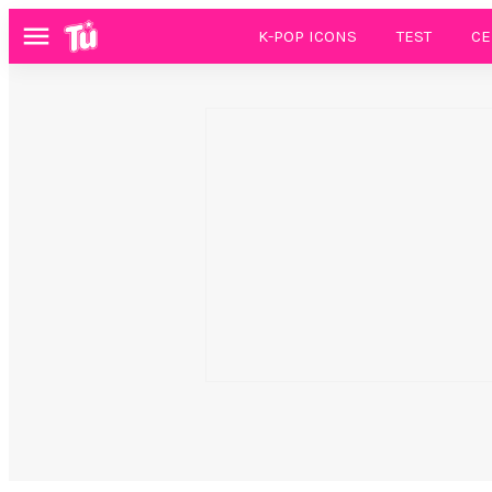
K-POP ICONS
TEST
CE
Menú