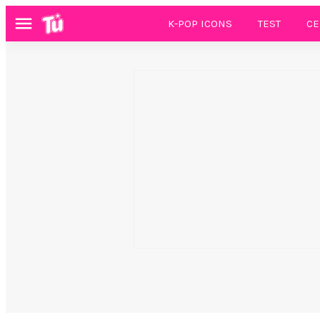
K-POP ICONS
TEST
CE
Menú