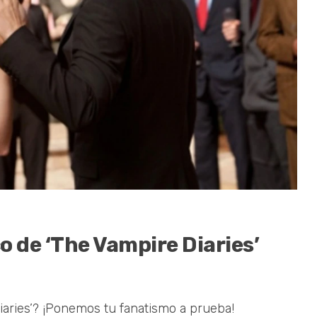
o de ‘The Vampire Diaries’
iaries’? ¡Ponemos tu fanatismo a prueba!