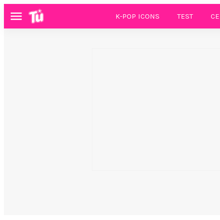
K-POP ICONS
TEST
CE
Menú