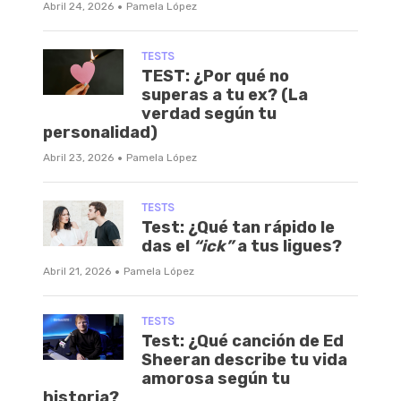
·
Abril 24, 2026
Pamela López
TESTS
TEST: ¿Por qué no
superas a tu ex? (La
verdad según tu
personalidad)
·
Abril 23, 2026
Pamela López
TESTS
Test: ¿Qué tan rápido le
das el
“ick”
a tus ligues?
·
Abril 21, 2026
Pamela López
TESTS
Test: ¿Qué canción de Ed
Sheeran describe tu vida
amorosa según tu
historia?