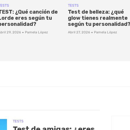
TESTS
TESTS
TEST: ¿Qué canción de
Test de belleza: ¿qué
Lorde eres según tu
glow tienes realmente
personalidad?
según tu personalidad
·
·
bril 29, 2026
Pamela López
Abril 27, 2026
Pamela López
TESTS
Test de amigas: ¿eres