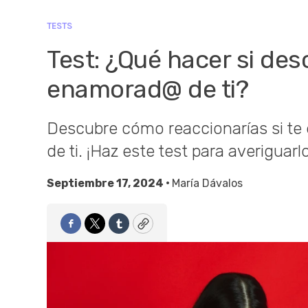
TESTS
Test: ¿Qué hacer si des
enamorad@ de ti?
Descubre cómo reaccionarías si te
de ti. ¡Haz este test para averiguarlo
Septiembre 17, 2024 •
María Dávalos
Facebook
Twitter
Tumblr
Copy