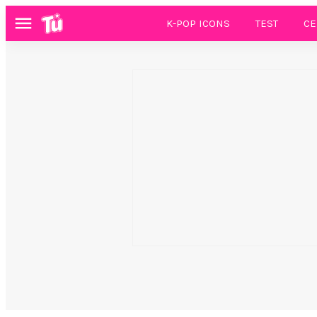
K-POP ICONS
TEST
CE
Menú