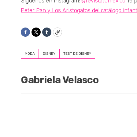
Síguenos en Instagram:
@revistatumexico
Te p
Peter Pan y Los Aristogatos del catálogo infant
Facebook
Twitter
Tumblr
Copy
MODA
DISNEY
TEST DE DISNEY
Gabriela Velasco