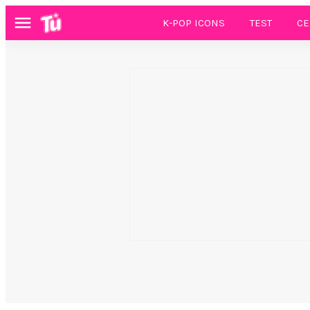
K-POP ICONS
TEST
CE
Menú