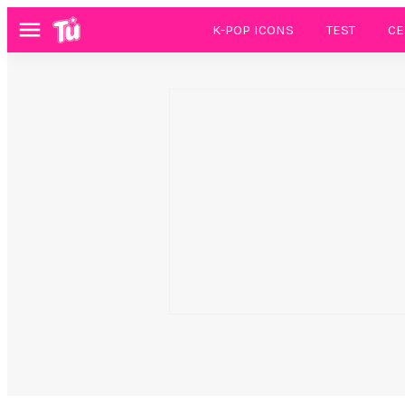
K-POP ICONS
TEST
CE
Menú