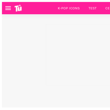
K-POP ICONS
TEST
CE
Menú