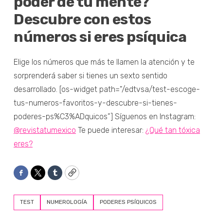
poder de tu mente?
Descubre con estos
números si eres psíquica
Elige los números que más te llamen la atención y te
sorprenderá saber si tienes un sexto sentido
desarrollado. [os-widget path="/edtvsa/test-escoge-
tus-numeros-favoritos-y-descubre-si-tienes-
poderes-ps%C3%ADquicos”] Síguenos en Instagram:
@revistatumexico
Te puede interesar:
¿Qué tan tóxica
eres?
Facebook
Twitter
Tumblr
Copy
TEST
NUMEROLOGÍA
PODERES PSÍQUICOS