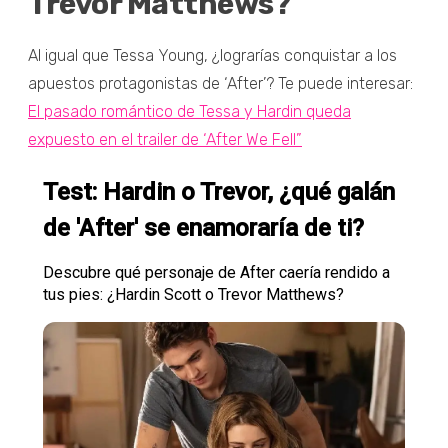
Trevor Matthews?
Al igual que Tessa Young, ¿lograrías conquistar a los
apuestos protagonistas de ‘After’? Te puede interesar:
El pasado romántico de Tessa y Hardin queda
expuesto en el trailer de ‘After We Fell”