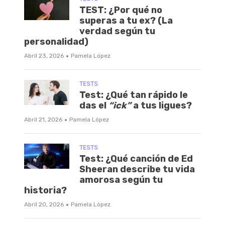
TEST: ¿Por qué no
superas a tu ex? (La
verdad según tu
personalidad)
·
Abril 23, 2026
Pamela López
TESTS
Test: ¿Qué tan rápido le
das el
“ick”
a tus ligues?
·
Abril 21, 2026
Pamela López
TESTS
Test: ¿Qué canción de Ed
Sheeran describe tu vida
amorosa según tu
historia?
·
Abril 20, 2026
Pamela López