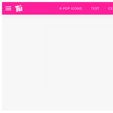
K-POP ICONS
TEST
CE
Menú