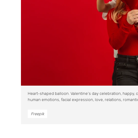
Heart-shaped balloon. Valentine’s day celebration, happy, 
human emotions, facial expression, love, relations, romanti
Freepik