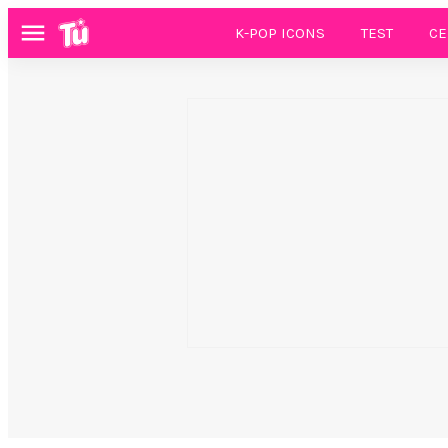
K-POP ICONS
TEST
CE
Menú