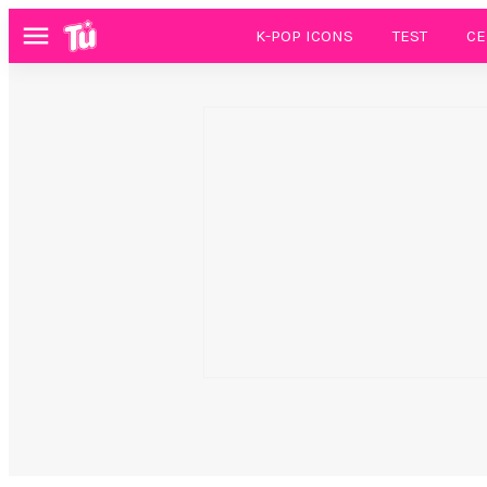
K-POP ICONS
TEST
CE
Menú