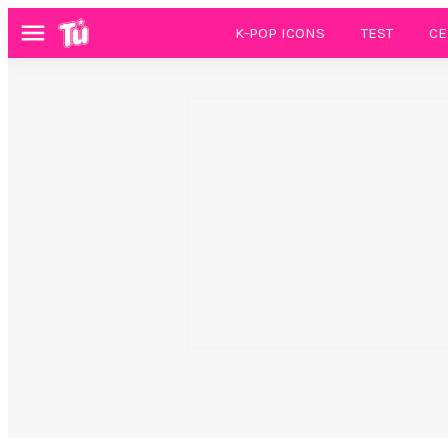
K-POP ICONS
TEST
CE
Menú