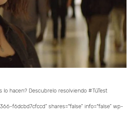
s lo hacen? Descubrelo resolviendo #TúTest
6-f6dcbd7cfccd” shares="false” info="false” wp-