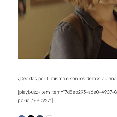
¿Decides por ti misma o son los demás quiene
[playbuzz-item item="7d8eb293-a6e0-4907-836
pb-id="880927"]