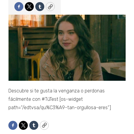
Facebook
Twitter
Tumblr
Copy
Descubre si te gusta la venganza o perdonas
fácilmente con #TúTest [os-widget
path="/edtvsa/qu%C3%A9-tan-orgullosa-eres”]
Facebook
Twitter
Tumblr
Copy