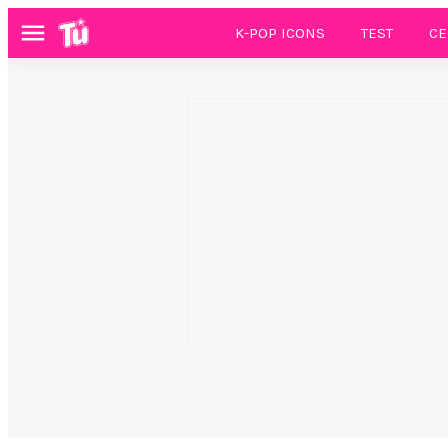
K-POP ICONS
TEST
CE
Menú