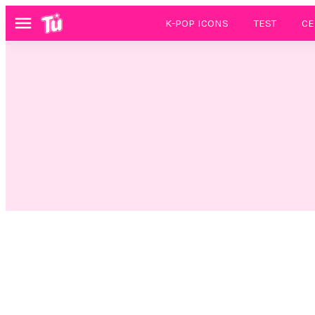
K-POP ICONS
TEST
CE
Menú