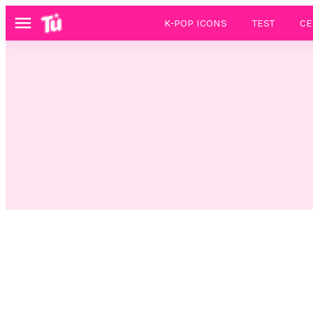
K-POP ICONS
TEST
CE
Menú