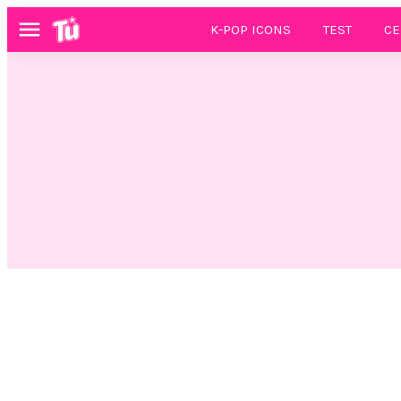
K-POP ICONS
TEST
CE
Menú